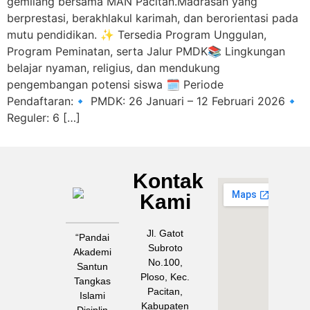
gemilang bersama MAN Pacitan.Madrasah yang
berprestasi, berakhlakul karimah, dan berorientasi pada
mutu pendidikan. ✨ Tersedia Program Unggulan,
Program Peminatan, serta Jalur PMDK📚 Lingkungan
belajar nyaman, religius, dan mendukung
pengembangan potensi siswa 🗓 Periode
Pendaftaran:🔹 PMDK: 26 Januari – 12 Februari 2026🔹
Reguler: 6 […]
Kontak
MAN
Kami
PACITAN
Jl. Gatot
“Pandai
Subroto
Akademi
No.100,
Santun
Ploso, Kec.
Tangkas
Pacitan,
Islami
Kabupaten