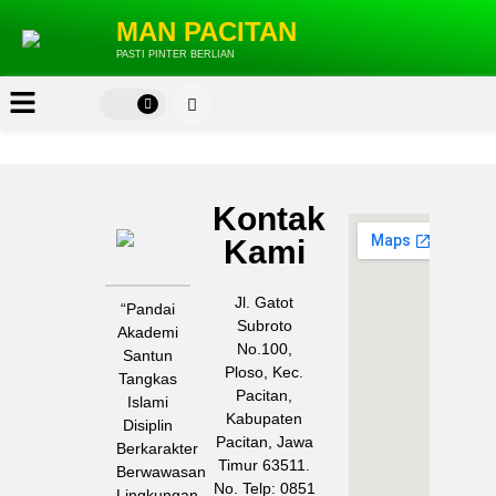
MAN PACITAN
PASTI PINTER BERLIAN
Kontak
MAN
Kami
PACITAN
Jl. Gatot
“Pandai
Subroto
Akademi
No.100,
Santun
Ploso, Kec.
Tangkas
Pacitan,
Islami
Kabupaten
Disiplin
Pacitan, Jawa
Berkarakter
Timur 63511.
Berwawasan
No. Telp: 0851
Lingkungan