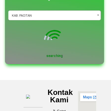
KAB. PACITAN
Kontak
MAN
Kami
PACITAN