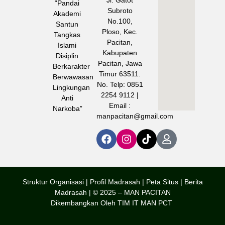
Jl. Gatot
“Pandai
Subroto
Akademi
No.100,
Santun
Ploso, Kec.
Tangkas
Pacitan,
Islami
Kabupaten
Disiplin
Pacitan, Jawa
Berkarakter
Timur 63511.
Berwawasan
No. Telp: 0851
Lingkungan
2254 9112 |
Anti
Email :
Narkoba”
manpacitan@gmail.com
Struktur Organisasi | Profil Madrasah |
Peta Situs |
Berita
Madrasah | © 2025 – MAN PACITAN
Dikembangkan Oleh TIM IT MAN PCT