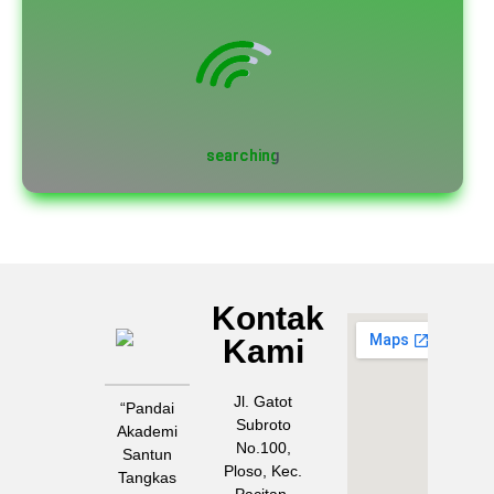
Kontak
MAN
Kami
PACITAN
Jl. Gatot
“Pandai
Subroto
Akademi
No.100,
Santun
Ploso, Kec.
Tangkas